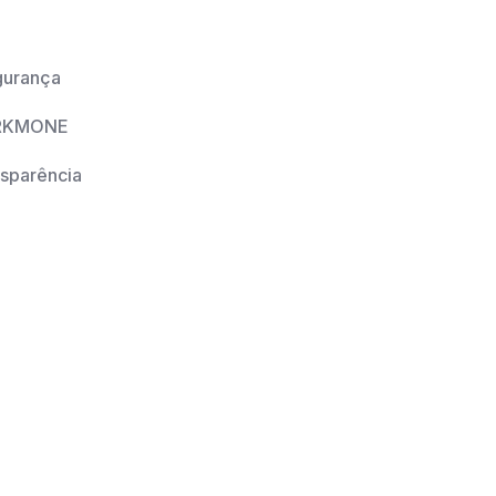
gurança
o RKMONE
sparência