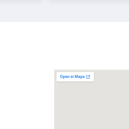
ore
Iguatemi Business - Av. Gisele Con
Parque Bela Vista, Votorantim - S
 Nós
to
tibás
lho
to