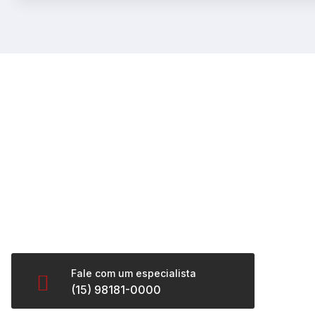
Expl
Home
Sobre
Construímos imóveis. Entregamos segurança,
Marca
transparência e um ativo que cresce com
você.
Jequi
Carva
Fale com um especialista
Conta
(15) 98181-0000